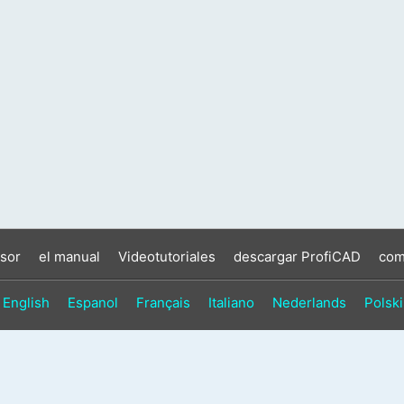
sor
el manual
Videotutoriales
descargar ProfiCAD
com
English
Espanol
Français
Italiano
Nederlands
Polski