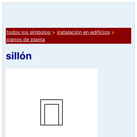
todos los símbolos
>
instalación en edificios
>
planos de planta
sillón