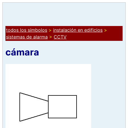
todos los símbolos
>
instalación en edificios
>
sistemas de alarma
>
CCTV
cámara