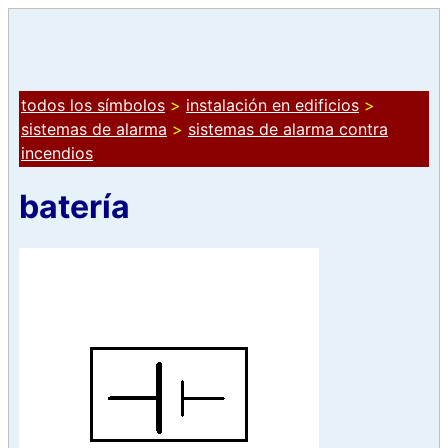
todos los símbolos
>
instalación en edificios
>
sistemas de alarma
>
sistemas de alarma contra
incendios
batería