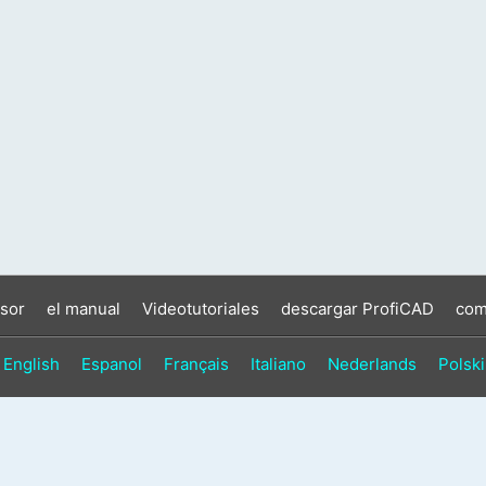
sor
el manual
Videotutoriales
descargar ProfiCAD
com
English
Espanol
Français
Italiano
Nederlands
Polski