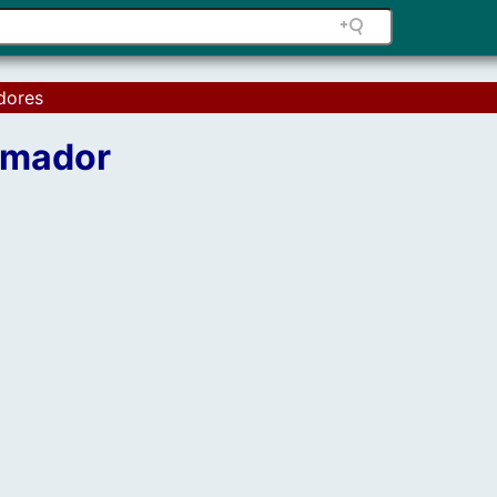
dores
rmador