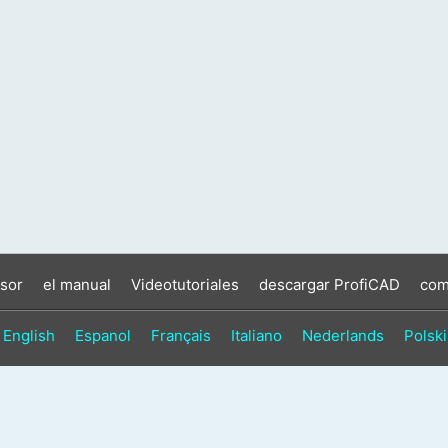
sor
el manual
Videotutoriales
descargar ProfiCAD
com
English
Espanol
Français
Italiano
Nederlands
Polski