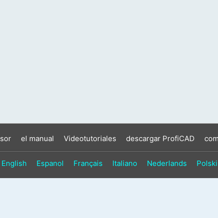
sor
el manual
Videotutoriales
descargar ProfiCAD
com
English
Espanol
Français
Italiano
Nederlands
Polski