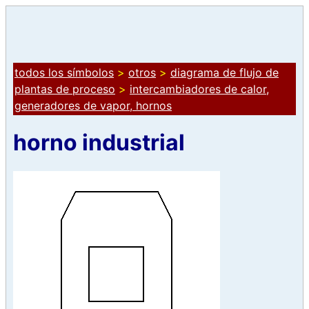
todos los símbolos
>
otros
>
diagrama de flujo de
plantas de proceso
>
intercambiadores de calor,
generadores de vapor, hornos
horno industrial