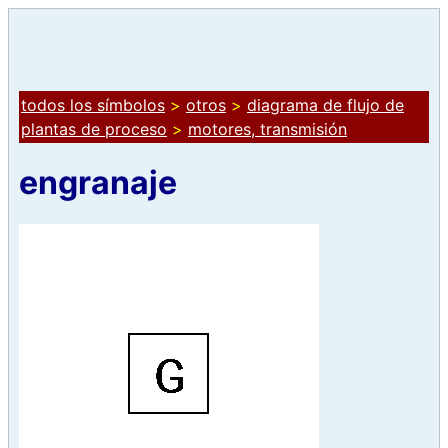
todos los símbolos
>
otros
>
diagrama de flujo de
plantas de proceso
>
motores, transmisión
engranaje