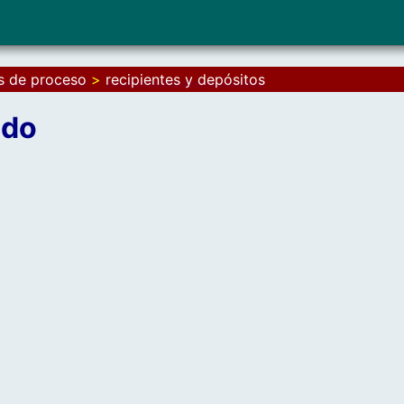
as de proceso
>
recipientes y depósitos
ado