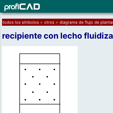
todos los símbolos
>
otros
>
diagrama de flujo de plant
recipiente con lecho fluidiz