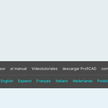
sor
el manual
Videotutoriales
descargar ProfiCAD
com
English
Espanol
Français
Italiano
Nederlands
Polski