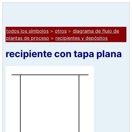
todos los símbolos
>
otros
>
diagrama de flujo de
plantas de proceso
>
recipientes y depósitos
recipiente con tapa plana