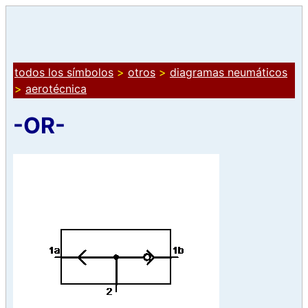
todos los símbolos
>
otros
>
diagramas neumáticos
>
aerotécnica
-OR-