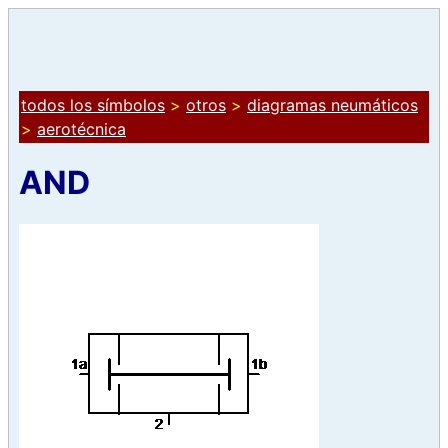
todos los símbolos
>
otros
>
diagramas neumáticos
>
aerotécnica
AND