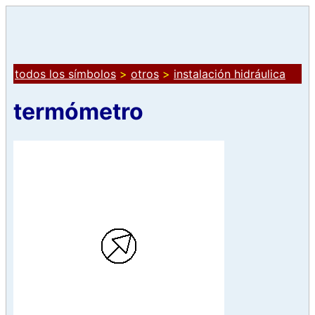
todos los símbolos
>
otros
>
instalación hidráulica
termómetro