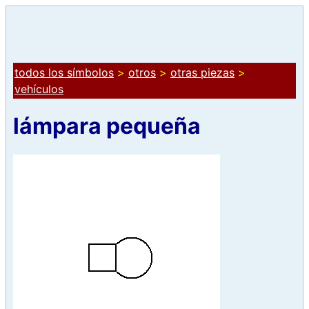
todos los símbolos
>
otros
>
otras piezas
>
vehículos
lámpara pequeña