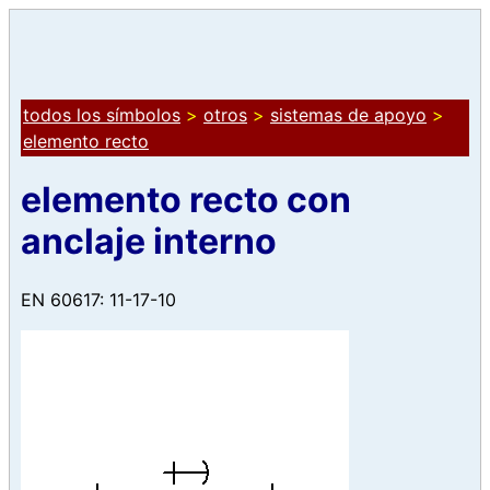
todos los símbolos
>
otros
>
sistemas de apoyo
>
elemento recto
elemento recto con
anclaje interno
EN 60617: 11-17-10