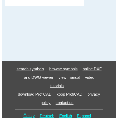
search symbols
browse symbols
online DXF
and DWG viewer
view manual
video
tutorials
download ProfiCAD
koop ProfiCAD
privacy
policy
contact us
Česky
Deutsch
English
Espanol