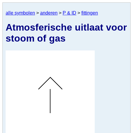
alle symbolen
>
anderen
>
P & ID
>
fittingen
Atmosferische uitlaat voor
stoom of gas