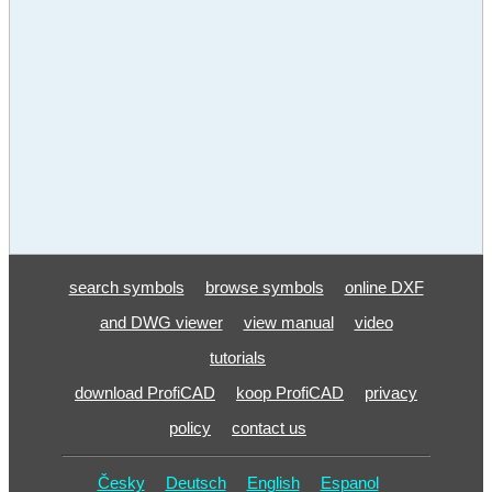
search symbols
browse symbols
online DXF
and DWG viewer
view manual
video
tutorials
download ProfiCAD
koop ProfiCAD
privacy
policy
contact us
Česky
Deutsch
English
Espanol