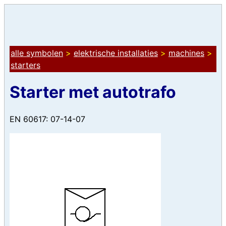
alle symbolen
>
elektrische installaties
>
machines
>
starters
Starter met autotrafo
EN 60617: 07-14-07