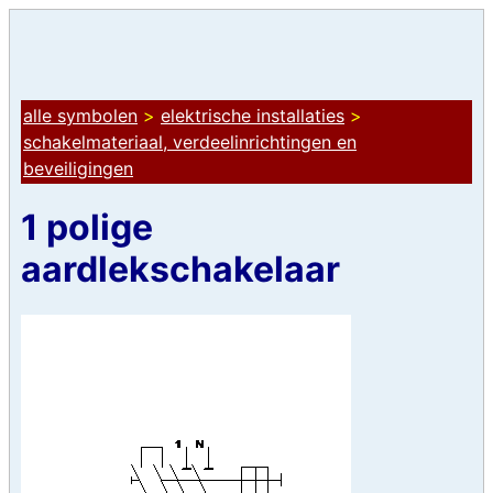
alle symbolen
>
elektrische installaties
>
schakelmateriaal, verdeelinrichtingen en
beveiligingen
1 polige
aardlekschakelaar