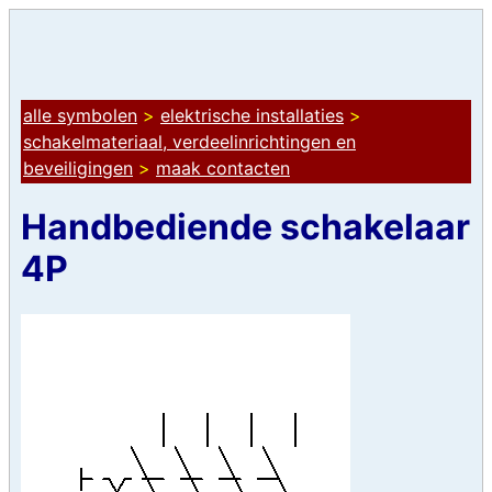
alle symbolen
>
elektrische installaties
>
schakelmateriaal, verdeelinrichtingen en
beveiligingen
>
maak contacten
Handbediende schakelaar
4P