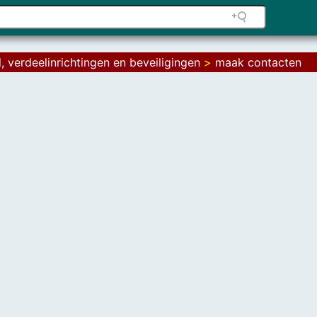
, verdeelinrichtingen en beveiligingen
>
maak contacten