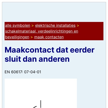
alle symbolen
>
elektrische installaties
>
schakelmateriaal, verdeelinrichtingen en
beveiligingen
>
maak contacten
Maakcontact dat eerder
sluit dan anderen
EN 60617: 07-04-01