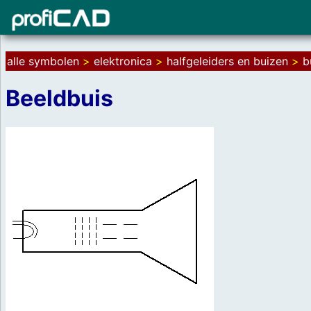
alle symbolen
>
elektronica
>
halfgeleiders en buizen
>
b
Beeldbuis