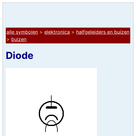
alle symbolen
>
elektronica
>
halfgeleiders en buizen
>
buizen
Diode