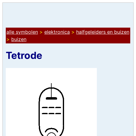
alle symbolen
>
elektronica
>
halfgeleiders en buizen
>
buizen
Tetrode