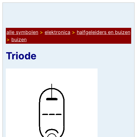
alle symbolen
>
elektronica
>
halfgeleiders en buizen
>
buizen
Triode