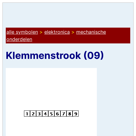
alle symbolen
>
elektronica
>
mechanische
onderdelen
Klemmenstrook (09)