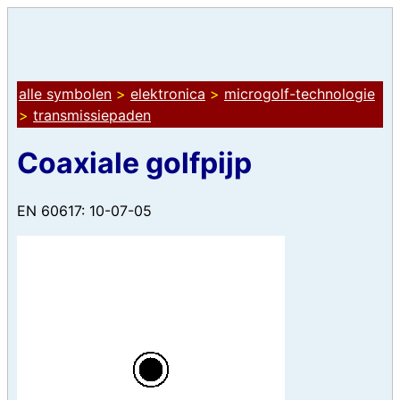
alle symbolen
>
elektronica
>
microgolf-technologie
>
transmissiepaden
Coaxiale golfpijp
EN 60617: 10-07-05