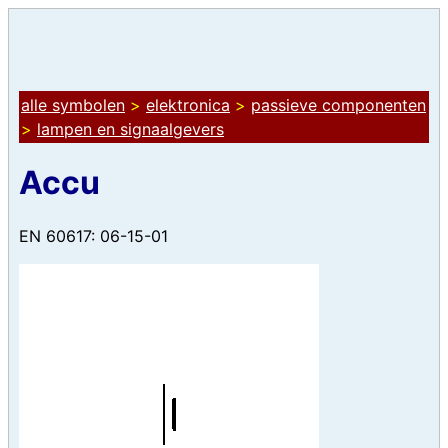
alle symbolen
>
elektronica
>
passieve componenten
>
lampen en signaalgevers
Accu
EN 60617: 06-15-01