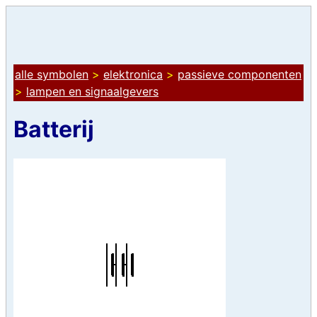
alle symbolen
>
elektronica
>
passieve componenten
>
lampen en signaalgevers
Batterij