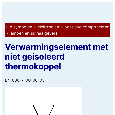
alle symbolen
>
elektronica
>
passieve componenten
>
lampen en signaalgevers
Verwarmingselement met
niet geisoleerd
thermokoppel
EN 60617: 08-06-03