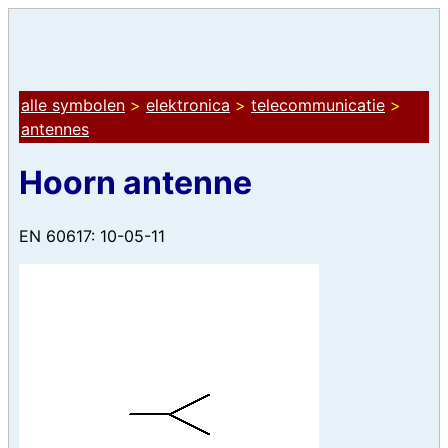
alle symbolen
>
elektronica
>
telecommunicatie
>
antennes
Hoorn antenne
EN 60617: 10-05-11