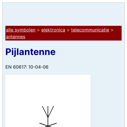
alle symbolen
>
elektronica
>
telecommunicatie
>
antennes
Pijlantenne
EN 60617: 10-04-06