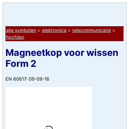
alle symbolen
>
elektronica
>
telecommunicatie
>
hoofden
Magneetkop voor wissen
Form 2
EN 60617: 09-09-18