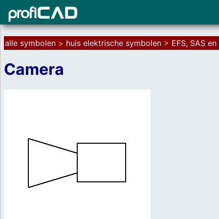
alle symbolen
>
huis elektrische symbolen
>
EFS, SAS e
Camera