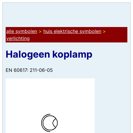
alle symbolen
>
huis elektrische symbolen
>
verlichting
Halogeen koplamp
EN 60617: 211-06-05