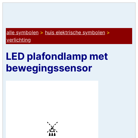
alle symbolen
>
huis elektrische symbolen
>
verlichting
LED plafondlamp met
bewegingssensor