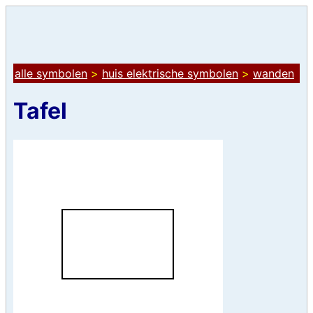
alle symbolen
>
huis elektrische symbolen
>
wanden
Tafel