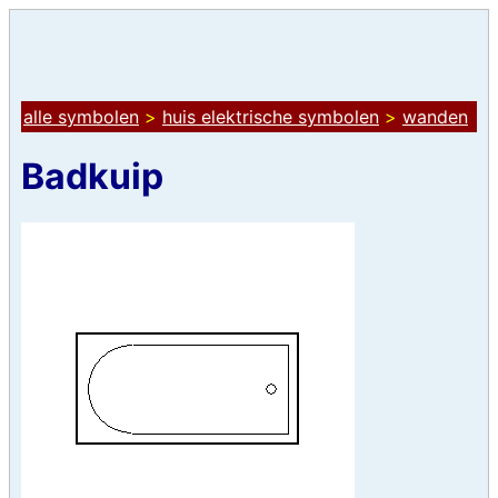
alle symbolen
>
huis elektrische symbolen
>
wanden
Badkuip