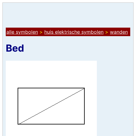
alle symbolen
>
huis elektrische symbolen
>
wanden
Bed