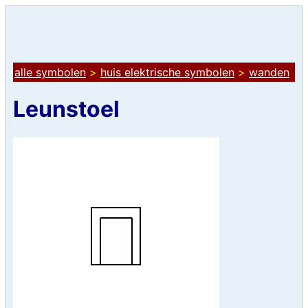
alle symbolen
>
huis elektrische symbolen
>
wanden
Leunstoel