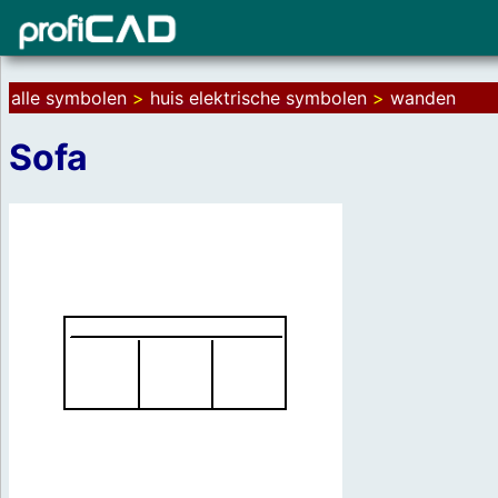
alle symbolen
>
huis elektrische symbolen
>
wanden
Sofa