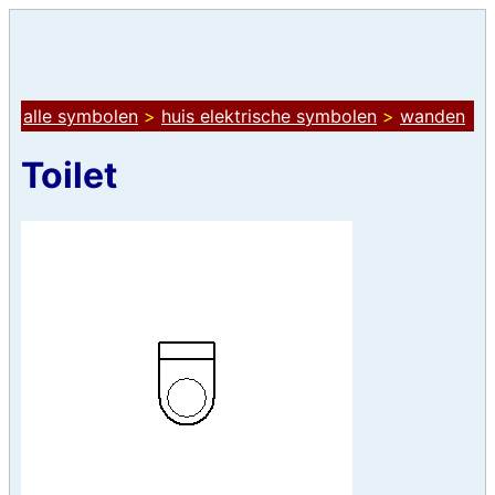
alle symbolen
>
huis elektrische symbolen
>
wanden
Toilet