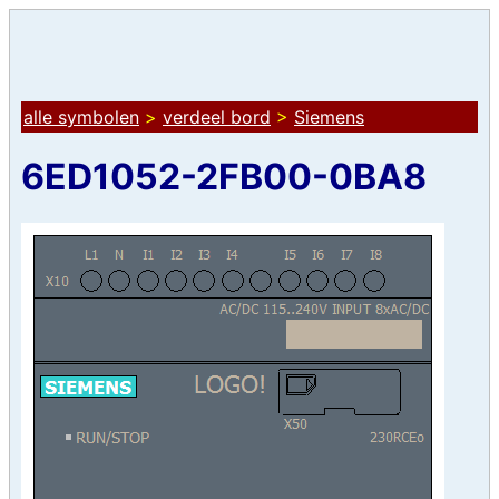
alle symbolen
>
verdeel bord
>
Siemens
6ED1052-2FB00-0BA8