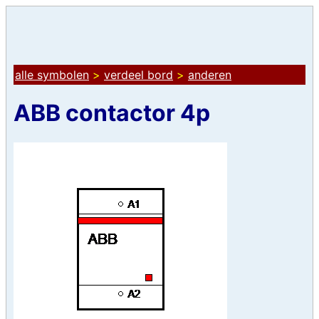
alle symbolen
>
verdeel bord
>
anderen
ABB contactor 4p