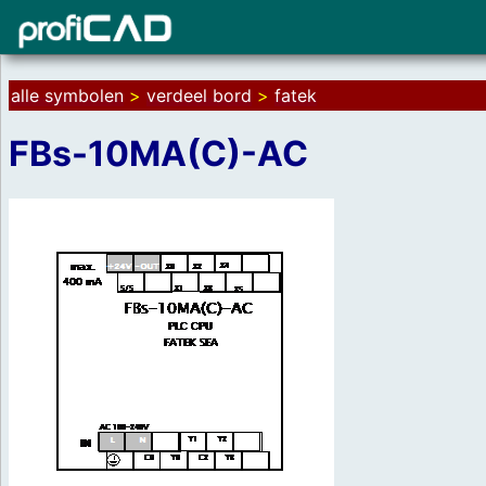
alle symbolen
>
verdeel bord
>
fatek
FBs-10MA(C)-AC