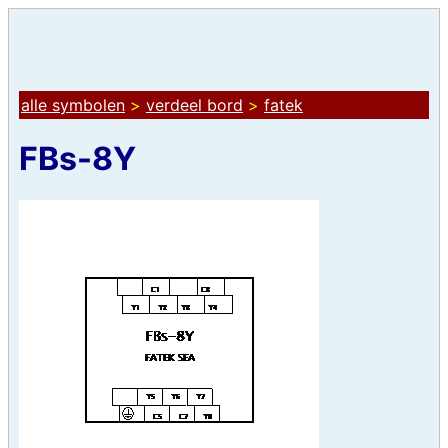
alle symbolen
>
verdeel bord
>
fatek
FBs-8Y