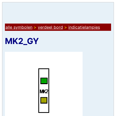
alle symbolen
>
verdeel bord
>
indicatielampjes
MK2_GY