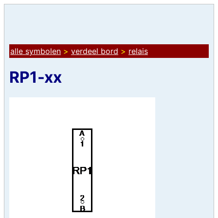
alle symbolen
>
verdeel bord
>
relais
RP1-xx